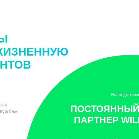
МЫ
ЖИЗНЕННУЮ
ЕНТОВ
Наши дости
жку
ПОСТОЯННЫЙ
службам
ПАРТНЕР WI