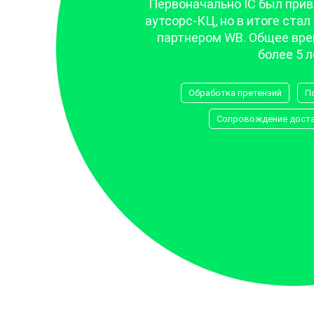
Первоначально IC был прив
аутсорс-КЦ, но в итоге ста
партнером WB. Общее вр
более 5 л
Обработка претензий
П
Сопровождение доста