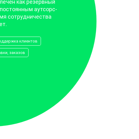
лечен как резервный
л постоянным аутсорс-
емя сотрудничества
ет.
оддержка клиентов
вки, заказов