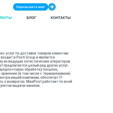
Перезвоните мне!
ИЕНТЫ
БЛОГ
КОНТАКТЫ
кс услуг по доставке товаров клиентам
входит в Posti Group и является
у из ведущих логистических операторов
t предлагается целый ряд других услуг,
предпочтовую обработку посылок,
 хранение (в том числе с терморежимом).
ентра вашей компании, обеспечат IT-
ь о возвратах. MaxiPost работает по всей
пунктов выдачи заказов.