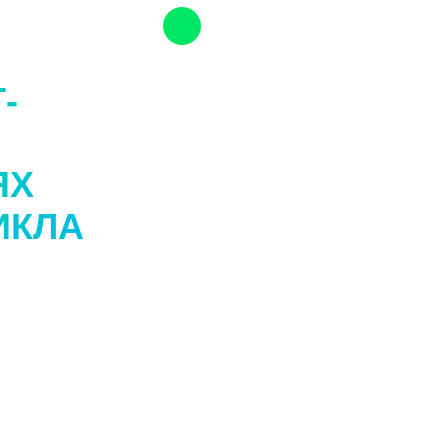
-
ЯХ
ИКЛА