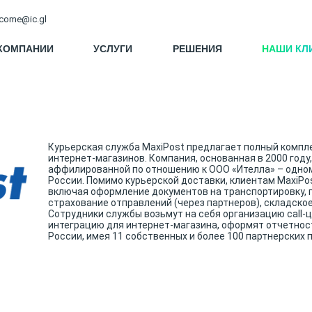
come@ic.gl
КОМПАНИИ
УСЛУГИ
РЕШЕНИЯ
НАШИ КЛ
Курьерская служба MaxiPost предлагает полный компле
интернет-магазинов. Компания, основанная в 2000 году, 
аффилированной по отношению к ООО «Ителла» – одном
России. Помимо курьерской доставки, клиентам MaxiPos
включая оформление документов на транспортировку, 
страхование отправлений (через партнеров), складское
Сотрудники службы возьмут на себя организацию call-ц
интеграцию для интернет-магазина, оформят отчетност
России, имея 11 собственных и более 100 партнерских 