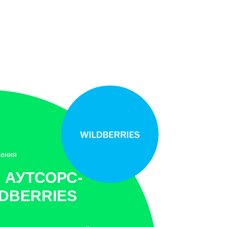
жения
 АУТСОРС-
LDBERRIES