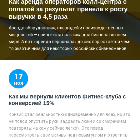
Как аренда операторов колл-центра с
оплатой за результат привела к росту
выручки в 4,5 раза
Аренда оборудования, площадей и производственных
мощностей — привычная практика для бизнеса во всем
мире. А вот «аренда персонала» до сих пор остается чем-
то экзотичным для некоторых российских бизнесменов.
17
НОЯ
Как мы вернули клиентов фитнес-клуба с
конверсией 15%
Кризис стал реальностью одновременно для всех, но это
не повод опустить руки, задраить люки и со смирением
повторять: «а кому сейчас легко». Это повод
пересмотреть свои активы под новым углом и ответить