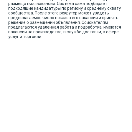
размещаться вакансия. Система сама подбирает
подходящие кандидатуры по региону и среднему охвату
сообщества. После этого рекрутер может увидеть
предполагаемое число показов его вакансии и принять
решение о размещении объявления. Соискателям
предлагаются удаленная работа и подработка, имеются
вакансии на производстве, в службе доставки, в сфере
услуг и торговли.
КОНТАКТ-ЦЕНТР С ФОКУСОМ
НА LTV
Довольные клиенты
Если клиент надумал уйти,