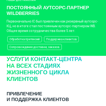
ПОСТОЯННЫЙ АУТСОРС-ПАРТНЕР
WILDBERRIES
Первоначально IC был привлечен как резервный аутсорс-
КЦ, но в итоге стал постоянным аутсорс-партнером WB.
Общее время сотрудничества более 5 лет.
Обработка претензий
Поддержка клиентов
Сопровождение доставки, заказов
УСЛУГИ КОНТАКТ-ЦЕНТРА
НА ВСЕХ СТАДИЯХ
ЖИЗНЕННОГО ЦИКЛА
КЛИЕНТОВ
ПРИВЛЕЧЕНИЕ
И ПОДДЕРЖКА КЛИЕНТОВ