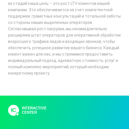
из стадий наша цель – это рост LTV клиентов вашей
компании. Это обеспечивается за счет компетентной
поддержки, грамотных консультаций и тотальной заботы
со стороны наших выделенных операторов.
Согласовывая рост нагрузки, мы незамедлительно
расширяем штат операторов для оперативной обработки
возросшего трафика лидов и входящих звонков, чтобы
обеспечить успешное развитие вашего бизнеса. Каждый
клиент важен для нас, и мы стремимся предоставить
индивидуальный подход, адекватную стоимость услуг и
полный комплекс мероприятий, который необходим
конкретному проекту.
INTERACTIVE
IC
CENTER