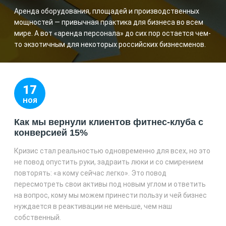
Аренда оборудования, площадей и производственных
мощностей — привычная практика для бизнеса во всем
мире. А вот «аренда персонала» до сих пор остается чем-
то экзотичным для некоторых российских бизнесменов.
17
НОЯ
Как мы вернули клиентов фитнес-клуба с
конверсией 15%
Кризис стал реальностью одновременно для всех, но это
не повод опустить руки, задраить люки и со смирением
повторять: «а кому сейчас легко». Это повод
пересмотреть свои активы под новым углом и ответить
на вопрос, кому мы можем принести пользу и чей бизнес
нуждается в реактивации не меньше, чем наш
собственный.