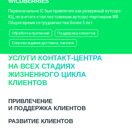
WILDBERRIES
Первоначально IC был привлечен как резервный аутсорс-
КЦ, но в итоге стал постоянным аутсорс-партнером WB.
Общее время сотрудничества более 5 лет.
Обработка претензий
Поддержка клиентов
Сопровождение доставки, заказов
УСЛУГИ КОНТАКТ-ЦЕНТРА
НА ВСЕХ СТАДИЯХ
ЖИЗНЕННОГО ЦИКЛА
КЛИЕНТОВ
ПРИВЛЕЧЕНИЕ
И ПОДДЕРЖКА КЛИЕНТОВ
РАЗВИТИЕ КЛИЕНТОВ