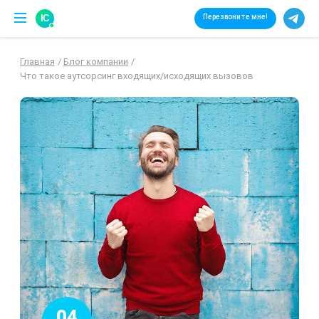
IC
Перезвоните мне!
Главная
Блог компании
Что такое аутсорсинг входящих/исходящих вызовов
04